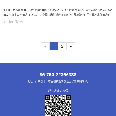
位于珠三角西岸的中山市古镇镇是中国“灯饰之都”，全镇灯企5000多家，从业人员6万多人。200
8年，灯饰业总产值达165亿元，占全国市场份额的60%以上；经检验出口的灯具产品货值达9.9
亿美元，占全国检验出口灯具产品的五分之一。近3年里，中山灯具出口增长率保持在20％以上，
2021年08月03日
产品畅销东南亚、日本、美国及欧盟等五大洲130
1
«
2
»
86-760-22366338
地址：广东省中山市古镇镇曹三创业园华泰东路南2号
关注微信公众号